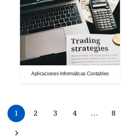
Aplicaciones Informáticas Contables
1
2
3
4
…
8